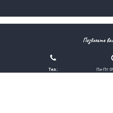
Позвольте ва

Тел.:
Пн-Пт: 09
+7 727 319 81 0
1
Перерыв: 1
Почта:
info@sezkhorgos.
kz