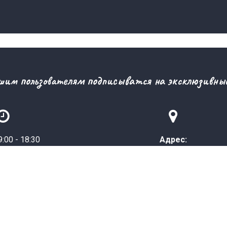
шим пользователям подписыватся на эксклюзивные


:00 - 18:30
Адрес:
3:00 - 14:30
область Жетісу, Панфиловский р
с.о. Пенжім, Учетный квартал 85, зд