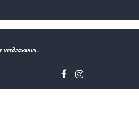
 предложения.


© 2024
sezkhorgos.kz
айон,
ание 1337