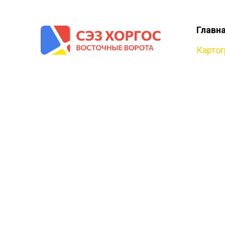
Главн
Карто